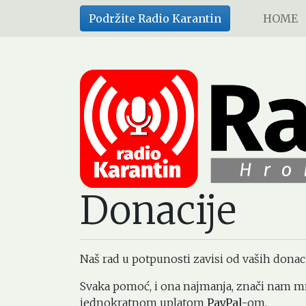
Skip
Podržite Radio Karantin
HOME
to
main
content
Donacije
Naš rad u potpunosti zavisi od vaših donaci
Svaka pomoć, i ona najmanja, znači nam 
jednokratnom uplatom
PayPal-
om.