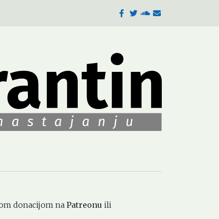
Facebook
Twitter
SoundCloud
E
mail
njom donacijom na
Patreonu
ili