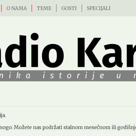
O NAMA
TEME
GOSTI
SPECIJALI
ja.
mnogo. Možete nas podržati stalnom mesečnom ili godiš