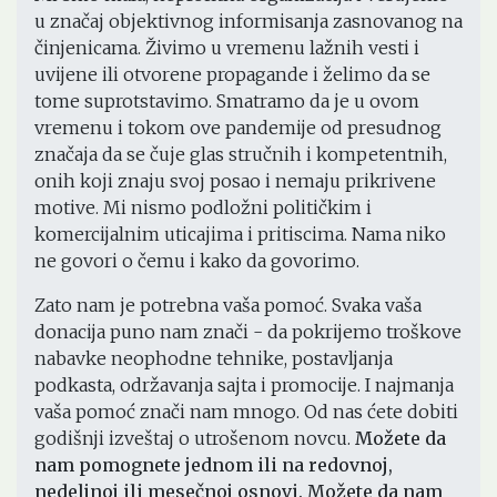
u značaj objektivnog informisanja zasnovanog na
činjenicama. Živimo u vremenu lažnih vesti i
uvijene ili otvorene propagande i želimo da se
tome suprotstavimo. Smatramo da je u ovom
vremenu i tokom ove pandemije od presudnog
značaja da se čuje glas stručnih i kompetentnih,
onih koji znaju svoj posao i nemaju prikrivene
motive. Mi nismo podložni političkim i
komercijalnim uticajima i pritiscima. Nama niko
ne govori o čemu i kako da govorimo.
Zato nam je potrebna vaša pomoć. Svaka vaša
donacija puno nam znači - da pokrijemo troškove
nabavke neophodne tehnike, postavljanja
podkasta, održavanja sajta i promocije. I najmanja
vaša pomoć znači nam mnogo. Od nas ćete dobiti
godišnji izveštaj o utrošenom novcu.
Možete da
nam pomognete jednom ili na redovnoj,
nedeljnoj ili mesečnoj osnovi. Možete da nam