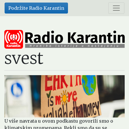
Skip
Podržite Radio Karantin
to
main
content
svest
U više navrata u ovom podkastu govorili smo o
klimatskim promenama. Rekli smo da su se