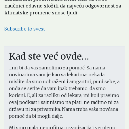
naučnici odavno složili da najveću odgovornost za
klimatske promene snose ljudi.
Pagination
Subscribe to svest
Kad ste već ovde…
…mi bi da vas zamolimo za pomoć. Sa nama
novinarima vam je kao sa lekarima: nekada
mislite da smo uobraženi i arogantni, puni sebe, a
onda se setite da vam ipak trebamo, da smo
korisni. E, ali za razliku od lekara, mi koji pravimo
ovaj podkast i sajt nismo na plati, ne radimo ni za
državu ni za privatnika. Nama treba vaša novčana
pomoć da bi mogli dalje.
Mi smo mala, neprofitna organizacija i verujemo