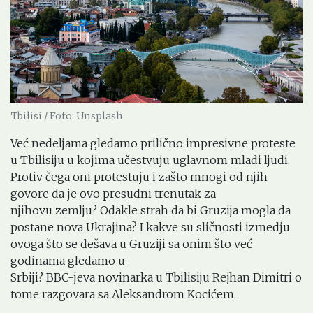
Tbilisi / Foto: Unsplash
Već nedeljama gledamo prilično impresivne proteste
u Tbilisiju u kojima učestvuju uglavnom mladi ljudi.
Protiv čega oni protestuju i zašto mnogi od njih
govore da je ovo presudni trenutak za
njihovu zemlju? Odakle strah da bi Gruzija mogla da
postane nova Ukrajina? I kakve su sličnosti izmedju
ovoga što se dešava u Gruziji sa onim što već
godinama gledamo u
Srbiji? BBC-jeva novinarka u Tbilisiju Rejhan Dimitri o
tome razgovara sa Aleksandrom Kocićem.