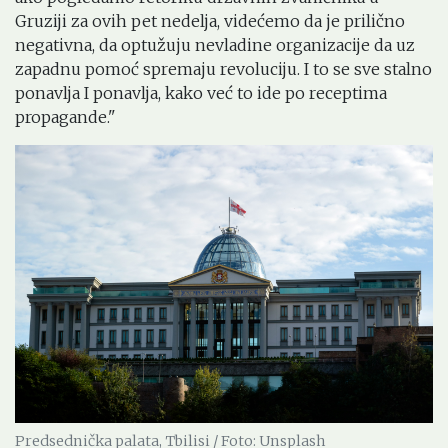
Gruziji za ovih pet nedelja, videćemo da je prilično
negativna, da optužuju nevladine organizacije da uz
zapadnu pomoć spremaju revoluciju. I to se sve stalno
ponavlja I ponavlja, kako već to ide po receptima
propagande."
Predsednička palata, Tbilisi / Foto: Unsplash