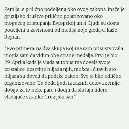
Zemlja je prilično podeljena oko ovog zakona. Inače je
gruzijsko društvo prilično polarizovano oko
mogućeg pristupanja Evropskoj uniji. Ljudi su dosta
podeljeni u zavisnosti od medija koje gledaju, kaže
Rejhan.
"Evo primera: na dva skupa Kojima sam prisustvovala
mogla sam da vidim obe strane medalje. Prvi je bio
29. Aprila kada je vlada autobusima dovela svoje
pristalice, desetine hiljada njih, možda i čitavih sto
hiljada su doveli da podrže zakon. Sve je bilo odlično
organizovano. Tu dođu ljudi iz raznih delova zemlje,
dobiju za to neke pare i dodju da slušaju lidere
vladajuće stranke Gruzijski san."