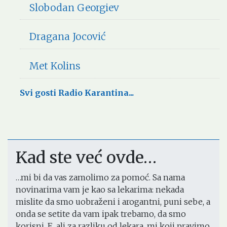
Slobodan Georgiev
Dragana Jocović
Met Kolins
Svi gosti Radio Karantina...
Kad ste već ovde…
…mi bi da vas zamolimo za pomoć. Sa nama
novinarima vam je kao sa lekarima: nekada
mislite da smo uobraženi i arogantni, puni sebe, a
onda se setite da vam ipak trebamo, da smo
korisni. E, ali za razliku od lekara, mi koji pravimo