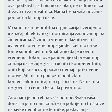
ovaj podkast i sajt nismo na plati, ne radimo ni za
državu ni za privatnika. Nama treba vaša novčana
pomoć da bi mogli dalje.
Mi smo mala, neprofitna organizacija i verujemo
u značaj objektivnog informisanja zasnovanog na
činjenicama. Živimo u vremenu lažnih vesti i
uvijene ili otvorene propagande i želimo da se
tome suprotstavimo. Smatramo da je u ovom
vremenu i tokom ove pandemije od presudnog
značaja da se čuje glas stručnih i kompetentnih,
onih koji znaju svoj posao i nemaju prikrivene
motive. Mi nismo podložni političkim i
komercijalnim uticajima i pritiscima. Nama niko
ne govori o čemu i kako da govorimo.
Zato nam je potrebna vaša pomoć. Svaka vaša
donacija puno nam znači - da pokrijemo troškove
nabavke neophodne tehnike, postavljanja