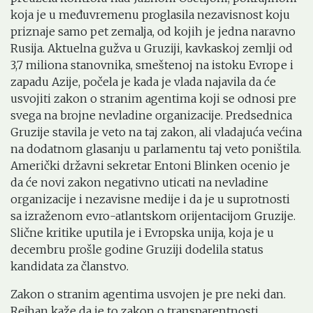
koja je u međuvremenu proglasila nezavisnost koju
priznaje samo pet zemalja, od kojih je jedna naravno
Rusija. Aktuelna gužva u Gruziji, kavkaskoj zemlji od
3,7 miliona stanovnika, smeštenoj na istoku Evrope i
zapadu Azije, počela je kada je vlada najavila da će
usvojiti zakon o stranim agentima koji se odnosi pre
svega na brojne nevladine organizacije. Predsednica
Gruzije stavila je veto na taj zakon, ali vladajuća većina
na dodatnom glasanju u parlamentu taj veto poništila.
Američki državni sekretar Entoni Blinken ocenio je
da će novi zakon negativno uticati na nevladine
organizacije i nezavisne medije i da je u suprotnosti
sa izraženom evro-atlantskom orijentacijom Gruzije.
Slične kritike uputila je i Evropska unija, koja je u
decembru prošle godine Gruziji dodelila status
kandidata za članstvo.
Zakon o stranim agentima usvojen je pre neki dan.
Rejhan kaže da je to zakon o transparentnosti