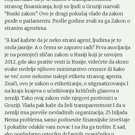
stranog finansiranja, koji su ljudi u Gruziji nazvali
“Ruski zakon”. Ovo je drugi pokušaj vlade da zakon
prođe u parlamentu. Prošle godine zvali su ga Zakon o
stranim agentima.
"A kad kažete da je neko strani agent, ljudima je to
onda jasnije. A o čemu se zapravo radi? Prva asocijacija
je na postojeći sličan zakon u Rusiji koji je usvojen
2012, gde ako pratite vesti iz Rusije, videćete da skoro
svake nedelje njihovo ministarstvo censure ili kako
se već zove nekome nalepi etiketu stranog agenta.
Znači, ovo je zakon o etiketiranju, o stigmatizovanju I
na kraju krajeva o ućutkivanju kritičnih glasova u
zemlji. Tako ovaj zakon vide njegovi protivnici u
Gruziji. Vlada pak kaže da želi transparentnost I da u
zemlji ima previše nevladinih organizacija; 25 hiljada.
Nema problema, samo podnesite finansijske izveštaje
I pokažite odakle vam novac I na šta ga trošite. E sad,
ako pogledamo retoriku državnih zvaničnika u