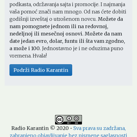
podkasta, održavanja sajta i promocije. I najmanja
vaša pomoć znači nam mnogo. Od nas ćete dobiti
godišnji izveštaj o utrošenom novcu.
Možete da
nam pomognete jednom ili na redovnoj,
nedeljnoj ili mesečnoj osnovi. Možete da nam
date jedan evro, dolar, funtu ili šta vam zgodno,
a može i 100.
Jednostavno je i ne oduzima puno
vremena. Hvala!
Podrži Radio Karantin
Radio Karantin © 2020
•
Sva prava su zadržana,
zabranjeno objavljivanje bez pismene saglasnosti