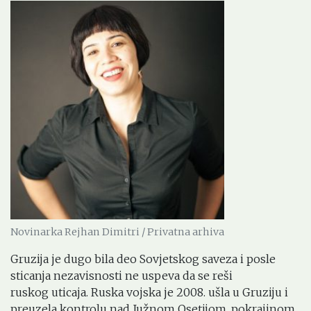
Novinarka Rejhan Dimitri / Privatna arhiva
Gruzija je dugo bila deo Sovjetskog saveza i posle
sticanja nezavisnosti ne uspeva da se reši
ruskog uticaja. Ruska vojska je 2008. ušla u Gruziju i
preuzela kontrolu nad Južnom Osetijom, pokrajinom