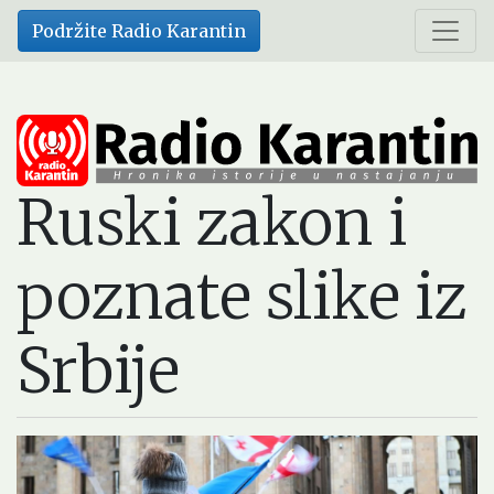
Skip
Podržite Radio Karantin
to
main
content
Ruski zakon i
poznate slike iz
Srbije