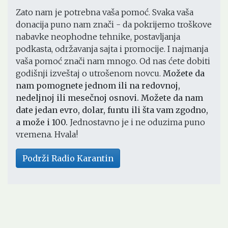
Zato nam je potrebna vaša pomoć. Svaka vaša
donacija puno nam znači - da pokrijemo troškove
nabavke neophodne tehnike, postavljanja
podkasta, održavanja sajta i promocije. I najmanja
vaša pomoć znači nam mnogo. Od nas ćete dobiti
godišnji izveštaj o utrošenom novcu.
Možete da
nam pomognete jednom ili na redovnoj,
nedeljnoj ili mesečnoj osnovi. Možete da nam
date jedan evro, dolar, funtu ili šta vam zgodno,
a može i 100.
Jednostavno je i ne oduzima puno
vremena. Hvala!
Podrži Radio Karantin