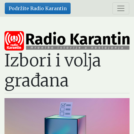
Skip
Podržite Radio Karantin
to
main
content
Izbori i volja
građana