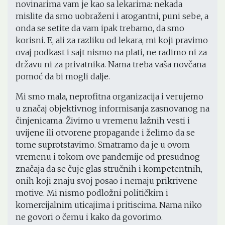
novinarima vam je kao sa lekarima: nekada
mislite da smo uobraženi i arogantni, puni sebe, a
onda se setite da vam ipak trebamo, da smo
korisni. E, ali za razliku od lekara, mi koji pravimo
ovaj podkast i sajt nismo na plati, ne radimo ni za
državu ni za privatnika. Nama treba vaša novčana
pomoć da bi mogli dalje.
Mi smo mala, neprofitna organizacija i verujemo
u značaj objektivnog informisanja zasnovanog na
činjenicama. Živimo u vremenu lažnih vesti i
uvijene ili otvorene propagande i želimo da se
tome suprotstavimo. Smatramo da je u ovom
vremenu i tokom ove pandemije od presudnog
značaja da se čuje glas stručnih i kompetentnih,
onih koji znaju svoj posao i nemaju prikrivene
motive. Mi nismo podložni političkim i
komercijalnim uticajima i pritiscima. Nama niko
ne govori o čemu i kako da govorimo.