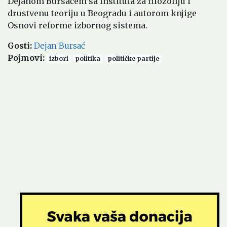
Dejanom Bursaćem sa Instituta za filozofiju i
drustvenu teoriju u Beogradu i autorom knjige
Osnovi reforme izbornog sistema.
Gosti
:
Dejan Bursać
Pojmovi
:
izbori
politika
političke partije
Soundcloud