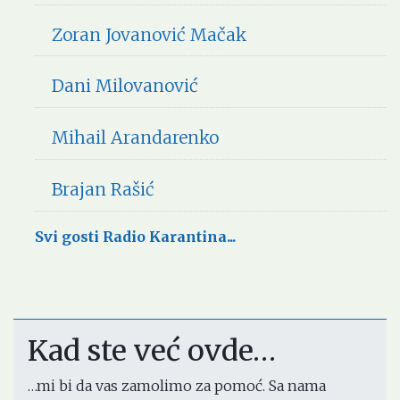
Zoran Jovanović Mačak
Dani Milovanović
Mihail Arandarenko
Brajan Rašić
Svi gosti Radio Karantina...
Kad ste već ovde…
…mi bi da vas zamolimo za pomoć. Sa nama