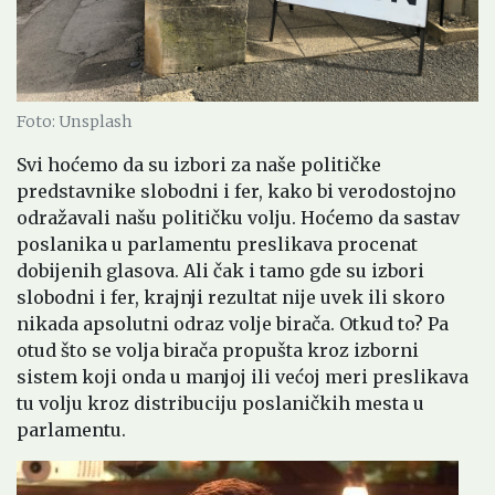
Foto: Unsplash
Svi hoćemo da su izbori za naše političke
predstavnike slobodni i fer, kako bi verodostojno
odražavali našu političku volju. Hoćemo da sastav
poslanika u parlamentu preslikava procenat
dobijenih glasova. Ali čak i tamo gde su izbori
slobodni i fer, krajnji rezultat nije uvek ili skoro
nikada apsolutni odraz volje birača. Otkud to? Pa
otud što se volja birača propušta kroz izborni
sistem koji onda u manjoj ili većoj meri preslikava
tu volju kroz distribuciju poslaničkih mesta u
parlamentu.