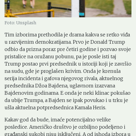
Foto: Unsplash
Tim izborima prethodila je drama kakva se retko viđa
u razvijenim demokratijama. Prvo je Donald Trump
odbio da prizna poraz pre četiri godine i pozvao svoje
pristalice na oružanu pobunu, pa je posle isti taj
Trump postao prvi predsednik u istoriji koji je završio
na sudu, gde je proglašen krivim. Onda je krenula
serija incidenta i gafova njegovog rivala, aktuelnog
predsednika Džoa Bajdena, uglavnom izazvana
Bajdenovim godinama. E onda je neki klinac pokušao
da ubije Trumpa, a Bajden se ipak povukao i u trku je
ušla aktuelna potpredsednica Kamala Heris.
Kakav god da bude, imaće potencijalno velike
posledice. Američko društvo je ozbiljno podeljeno i
građanski sukobi nisu isključeni. A od ishoda izbora u