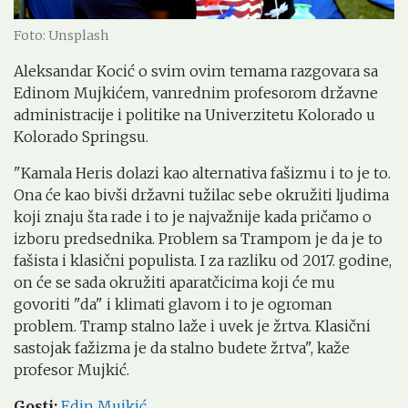
Foto: Unsplash
Aleksandar Kocić o svim ovim temama razgovara sa
Edinom Mujkićem, vanrednim profesorom državne
administracije i politike na Univerzitetu Kolorado u
Kolorado Springsu.
"Kamala Heris dolazi kao alternativa fašizmu i to je to.
Ona će kao bivši državni tužilac sebe okružiti ljudima
koji znaju šta rade i to je najvažnije kada pričamo o
izboru predsednika. Problem sa Trampom je da je to
fašista i klasični populista. I za razliku od 2017. godine,
on će se sada okružiti aparatčicima koji će mu
govoriti "da" i klimati glavom i to je ogroman
problem. Tramp stalno laže i uvek je žrtva. Klasični
sastojak fažizma je da stalno budete žrtva", kaže
profesor Mujkić.
Gosti
:
Edin Mujkić