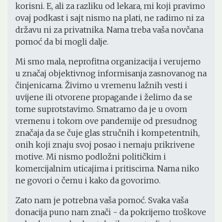
korisni. E, ali za razliku od lekara, mi koji pravimo
ovaj podkast i sajt nismo na plati, ne radimo ni za
državu ni za privatnika. Nama treba vaša novčana
pomoć da bi mogli dalje.
Mi smo mala, neprofitna organizacija i verujemo
u značaj objektivnog informisanja zasnovanog na
činjenicama. Živimo u vremenu lažnih vesti i
uvijene ili otvorene propagande i želimo da se
tome suprotstavimo. Smatramo da je u ovom
vremenu i tokom ove pandemije od presudnog
značaja da se čuje glas stručnih i kompetentnih,
onih koji znaju svoj posao i nemaju prikrivene
motive. Mi nismo podložni političkim i
komercijalnim uticajima i pritiscima. Nama niko
ne govori o čemu i kako da govorimo.
Zato nam je potrebna vaša pomoć. Svaka vaša
donacija puno nam znači - da pokrijemo troškove