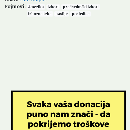
Pojmovi
:
Amerika
izbori
predsednički izbori
izborna trka
nasilje
posledice
Soundcloud