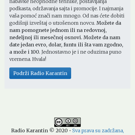
nabavke neophodne tehnike, postavljanja
podkasta, održavanja sajta i promocije. I najmanja
vaša pomoć znači nam mnogo. Od nas ćete dobiti
godišnji izveštaj o utrošenom novcu.
Možete da
nam pomognete jednom ili na redovnoj,
nedeljnoj ili mesečnoj osnovi. Možete da nam
date jedan evro, dolar, funtu ili šta vam zgodno,
a može i 100.
Jednostavno je i ne oduzima puno
vremena. Hvala!
Podrži Radio Karantin
Radio Karantin © 2020
•
Sva prava su zadržana,