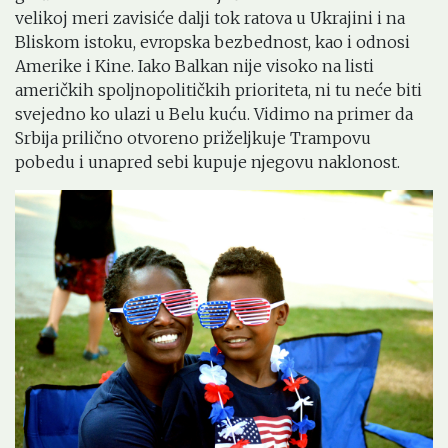
velikoj meri zavisiće dalji tok ratova u Ukrajini i na
Bliskom istoku, evropska bezbednost, kao i odnosi
Amerike i Kine. Iako Balkan nije visoko na listi
američkih spoljnopolitičkih prioriteta, ni tu neće biti
svejedno ko ulazi u Belu kuću. Vidimo na primer da
Srbija prilično otvoreno priželjkuje Trampovu
pobedu i unapred sebi kupuje njegovu naklonost.